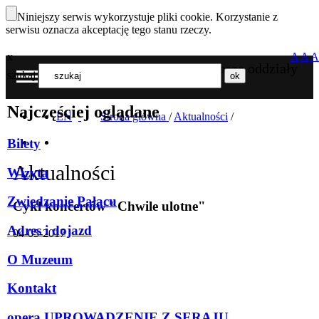
Niniejszy serwis wykorzystuje pliki cookie. Korzystanie z
serwisu oznacza akceptację tego stanu rzeczy.
x
A
A
A
Nasze oddziały
szukaj
MENU
Najczęściej oglądane
EN
Strona główna
/
Aktualności
/
Bilety
Aktualności
Wizyta
Zwiedzanie Pałacu
Cykl koncertów "Chwile ulotne"
Adres i dojazd
04-05-2017
O Muzeum
Kontakt
opera UPROWADZENIE Z SERAJU