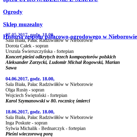
Ogrody
Sklep muzealny
07.05.2017, godz. 18.00,
Historia zespołu pałacowo-ogrodowego w Nieborowie
Sala Biała, Pałac Radziwiłłów w Nieborowie
Dorota Całek - sopran
Urszula Świerszczyńska - fortepian
Koncert pieśni odkrytych trzech kompozytorów polskich
Aleksander Zarzycki, Ludomir Michał Rogowski, Marian
Sawa
04.06.2017, godz. 18.00,
Sala Biała, Pałac Radziwiłłów w Nieborowie
Olga Rusin - sopran
Wojciech Świętoński - fortepian
Karol Szymanowski w 80. rocznicę śmierci
18.06.2017, godz. 18.00,
Sala Biała, Pałac Radziwiłłów w Nieborowie
Inga Poskute - sopran
Sylwia Michalik - Bednarczyk - fortepian
Pieśni wieczorową porą