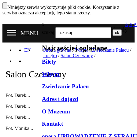
Niniejszy serwis wykorzystuje pliki cookie. Korzystanie z
serwisu oznacza akceptację tego stanu rzeczy.
x
A
A
A
Nasze oddziały
MENU
szukaj
Najczęściej oglądane
EN
Strona główna
/
Wizyta
/
Zwiedzanie Pałacu
/
I piętro
/
Salon Czerwony
/
Bilety
Salon Czerwony
Wizyta
Zwiedzanie Pałacu
Fot. Darek...
Adres i dojazd
Fot. Darek...
O Muzeum
Fot. Darek...
Kontakt
Fot. Monika...
opera UPROWADZENIE Z SERAJU