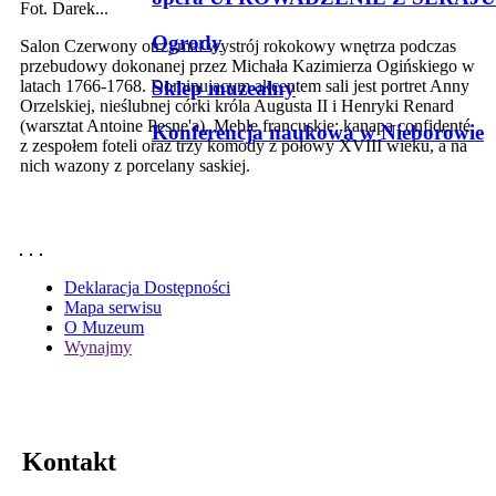
Fot. Darek...
Ogrody
Salon Czerwony otrzymał wystrój rokokowy wnętrza podczas
przebudowy dokonanej przez Michała Kazimierza Ogińskiego w
Sklep muzealny
latach 1766-1768. Dominującym akcentem sali jest portret Anny
Orzelskiej, nieślubnej córki króla Augusta II i Henryki Renard
(warsztat Antoine Pesne'a). Meble francuskie: kanapa confidenté
Konferencja naukowa w Nieborowie
z zespołem foteli oraz trzy komody z połowy XVIII wieku, a na
nich wazony z porcelany saskiej.
Deklaracja Dostępności
Mapa serwisu
O Muzeum
Wynajmy
Kontakt