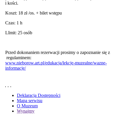
i kości.
Koszt: 18 zł /os. + bilet wstępu
Czas: 1 h
LImit: 25 osób
Przed dokonaniem rezerwacji prosimy o zapoznanie się z
regulaminem:
www.nieborow.art.pl/edukacja/lekcje-muzealne/wazne-
informacje/
Deklaracja Dostępności
Mapa serwisu
O Muzeum
Wynajmy