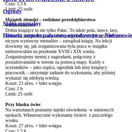
Czas: 1,5 h
Limit: 25 osób
Ogrody
Majątek ziemski – rodzinne przedsiębiorstwo
Sklep muzealny
wielobranżowe
Dobra książęce to nie tylko Pałac. To także pola, stawy, lasy,
Historia zespołu pałacowo-ogrodowego w Nieborowie
folwarki, stajnie oraz cały sztab podwładnych. Wszystkim tym –
niczym wytrawny menadżer – zarządzał książę. Na lekcji
dowiemy się, jak zorganizowana była praca w majątku
nieborowskim na przełomie XVIII i XIX wieku.
Zorganizujemy turniej z nagrodami, połączony z
poszukiwaniami w terenie za pomocą mapy. Każdy z
uczestników – jako rządca, ogrodnik lub inny książęcy
pracownik – otrzymuje zadanie do wykonania, aby później
wykazać się zdobytą wiedzą.
Koszt: 23 zł/os. + bilet wstępu
Czas: 2 h
Limit: 25 osób
Przy blasku świec
Na warsztatach poznamy tajniki oświetlenia w minionych
epokach. Własnoręcznie wykonamy świece z pszczelego
wosku.
Koszt: 27 zł/os. + bilet wstępu
Czas: 1,5 h