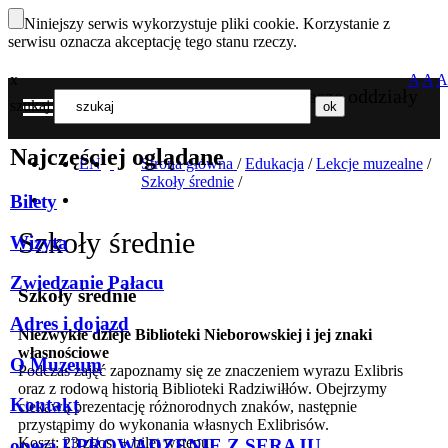
Niniejszy serwis wykorzystuje pliki cookie. Korzystanie z
serwisu oznacza akceptację tego stanu rzeczy.
x
A
A
A
Nasze oddziały
szukaj
MENU
Najczęściej oglądane
EN
Strona główna
/
Edukacja
/
Lekcje muzealne
/
Szkoły średnie
/
Bilety
Szkoły średnie
Wizyta
Zwiedzanie Pałacu
Szkoły średnie
Adres i dojazd
Niezwykłe dzieje Biblioteki Nieborowskiej i jej znaki
własnościowe
O Muzeum
Podczas zajęć zapoznamy się ze znaczeniem wyrazu Exlibris
oraz z rodową historią Biblioteki Radziwiłłów. Obejrzymy
Kontakt
ciekawą prezentację różnorodnych znaków, następnie
przystąpimy do wykonania własnych Exlibrisów.
Koszt: 23 zł/os. + bilet wstępu
opera UPROWADZENIE Z SERAJU