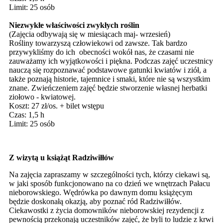
Limit: 25 osób
Niezwykłe właściwości zwykłych roślin
(Zajęcia odbywają się w miesiącach maj- wrzesień)
Rośliny towarzyszą człowiekowi od zawsze. Tak bardzo
przywykliśmy do ich obecności wokół nas, że czasami nie
zauważamy ich wyjątkowości i piękna. Podczas zajęć uczestnicy
nauczą się rozpoznawać podstawowe gatunki kwiatów i ziół, a
także poznają historie, tajemnice i smaki, które nie są wszystkim
znane. Zwieńczeniem zajęć będzie stworzenie własnej herbatki
ziołowo - kwiatowej.
Koszt: 27 zł/os. + bilet wstępu
Czas: 1,5 h
Limit: 25 osób
Z wizytą u książąt Radziwiłłów
Na zajęcia zapraszamy w szczególności tych, którzy ciekawi są,
w jaki sposób funkcjonowano na co dzień we wnętrzach Pałacu
nieborowskiego. Wędrówka po dawnym domu książęcym
będzie doskonałą okazją, aby poznać ród Radziwiłłów.
Ciekawostki z życia domowników nieborowskiej rezydencji z
pewnością przekonają uczestników zajęć, że byli to ludzie z krwi