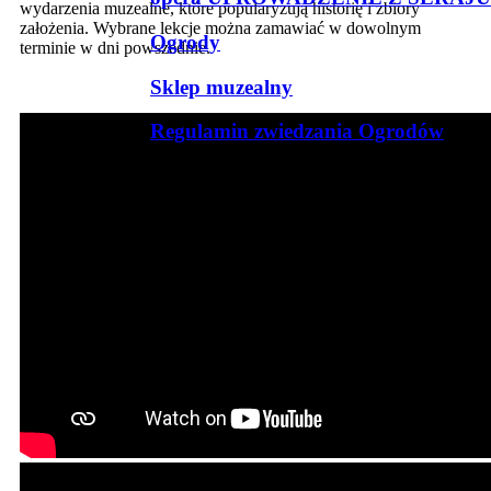
wydarzenia muzealne, które popularyzują historię i zbiory
założenia. Wybrane lekcje można zamawiać w dowolnym
Ogrody
terminie w dni powszednie.
Sklep muzealny
Regulamin zwiedzania Ogrodów