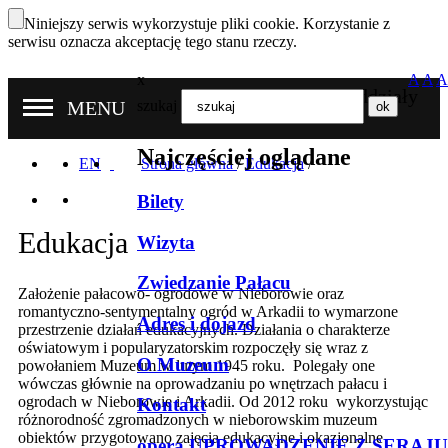
Niniejszy serwis wykorzystuje pliki cookie. Korzystanie z
serwisu oznacza akceptację tego stanu rzeczy.
x
A
A
A
Nasze oddziały
MENU
szukaj
Najczęściej oglądane
EN
Strona główna
/
Edukacja
/
Bilety
Edukacja
Wizyta
Zwiedzanie Pałacu
Założenie pałacowo- ogrodowe w Nieborowie oraz
romantyczno-sentymentalny ogród w Arkadii to wymarzone
Adres i dojazd
przestrzenie działań edukacyjnych. Działania o charakterze
oświatowym i popularyzatorskim rozpoczęły się wraz z
O Muzeum
powołaniem Muzeum w lutym 1945 roku. Polegały one
wówczas głównie na oprowadzaniu po wnętrzach pałacu i
ogrodach w Nieborowie i Arkadii. Od 2012 roku wykorzystując
Kontakt
różnorodność zgromadzonych w nieborowskim muzeum
obiektów przygotowano zajęcia edukacyjne i okazjonalne
opera UPROWADZENIE Z SERAJU