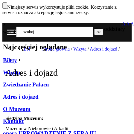
Niniejszy serwis wykorzystuje pliki cookie. Korzystanie z
serwisu oznacza akceptację tego stanu rzeczy.
x
A
A
A
Nasze oddziały
szukaj
MENU
Najczęściej oglądane
EN
Strona główna
/
Wizyta
/
Adres i dojazd
/
Bilety
Adres i dojazd
Wizyta
Zwiedzanie Pałacu
Adres i dojazd
O Muzeum
Siedziba Muzeum:
Kontakt
Muzeum w Nieborowie i Arkadii
opera UPROWADZENIE Z SERAJU