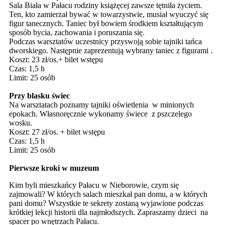
Sala Biała w Pałacu rodziny książęcej zawsze tętniła życiem.
Ten, kto zamierzał bywać w towarzystwie, musiał wyuczyć się
figur tanecznych. Taniec był bowiem środkiem kształtującym
sposób bycia, zachowania i poruszania się.
Podczas warsztatów uczestnicy przyswoją sobie tajniki tańca
dworskiego. Następnie zaprezentują wybrany taniec z figurami .
Koszt: 23 zł/os.+ bilet wstępu
Czas: 1,5 h
Limit: 25 osób
Przy blasku świec
Na warsztatach poznamy tajniki oświetlenia w minionych
epokach. Własnoręcznie wykonamy świece z pszczelego
wosku.
Koszt: 27 zł/os. + bilet wstępu
Czas: 1,5 h
Limit: 25 osób
Pierwsze kroki w muzeum
Kim byli mieszkańcy Pałacu w Nieborowie, czym się
zajmowali? W których salach mieszkał pan domu, a w których
pani domu? Wszystkie te sekrety zostaną wyjawione podczas
krótkiej lekcji historii dla najmłodszych. Zapraszamy dzieci na
spacer po wnętrzach Pałacu.