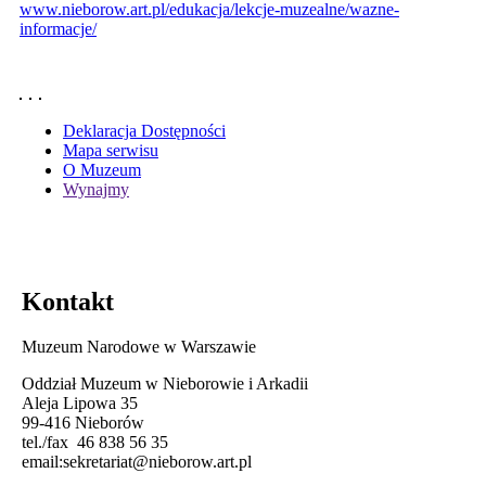
www.nieborow.art.pl/edukacja/lekcje-muzealne/wazne-
informacje/
Deklaracja Dostępności
Mapa serwisu
O Muzeum
Wynajmy
Kontakt
Muzeum Narodowe w Warszawie
Oddział Muzeum w Nieborowie i Arkadii
Aleja Lipowa 35
99-416 Nieborów
tel./fax 46 838 56 35
email:
sekretariat@nieborow.art.pl