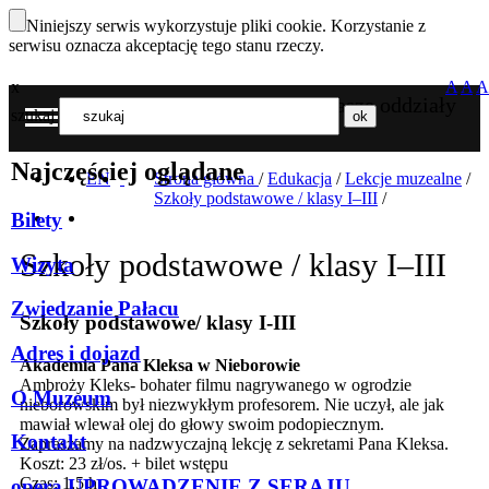
Niniejszy serwis wykorzystuje pliki cookie. Korzystanie z
serwisu oznacza akceptację tego stanu rzeczy.
x
A
A
A
Nasze oddziały
szukaj
MENU
Najczęściej oglądane
EN
Strona główna
/
Edukacja
/
Lekcje muzealne
/
Szkoły podstawowe / klasy I–III
/
Bilety
Szkoły podstawowe / klasy I–III
Wizyta
Zwiedzanie Pałacu
Szkoły podstawowe/ klasy I-III
Adres i dojazd
Akademia Pana Kleksa w Nieborowie
Ambroży Kleks- bohater filmu nagrywanego w ogrodzie
O Muzeum
nieborowskim był niezwykłym profesorem. Nie uczył, ale jak
mawiał wlewał olej do głowy swoim podopiecznym.
Kontakt
Zapraszamy na nadzwyczajną lekcję z sekretami Pana Kleksa.
Koszt: 23 zł/os. + bilet wstępu
Czas: 1,5 h
opera UPROWADZENIE Z SERAJU