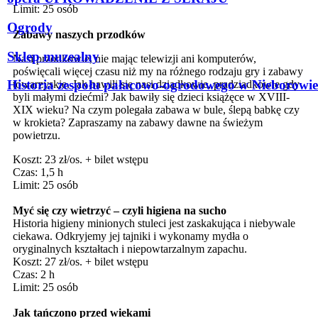
Limit: 25 osób
Ogrody
Zabawy naszych przodków
Sklep muzealny
Nasi przodkowie, nie mając telewizji ani komputerów,
poświęcali więcej czasu niż my na różnego rodzaju gry i zabawy
Historia zespołu pałacowo-ogrodowego w Nieborowie
towarzyskie. Jak bawili się nasi dziadkowie, pradziadkowie gdy
byli małymi dziećmi? Jak bawiły się dzieci książęce w XVIII-
XIX wieku? Na czym polegała zabawa w bule, ślepą babkę czy
w krokieta? Zapraszamy na zabawy dawne na świeżym
powietrzu.
Koszt: 23 zł/os. + bilet wstępu
Czas: 1,5 h
Limit: 25 osób
Myć się czy wietrzyć – czyli higiena na sucho
Historia higieny minionych stuleci jest zaskakująca i niebywale
ciekawa. Odkryjemy jej tajniki i wykonamy mydła o
oryginalnych kształtach i niepowtarzalnym zapachu.
Koszt: 27 zł/os. + bilet wstępu
Czas: 2 h
Limit: 25 osób
Jak tańczono przed wiekami