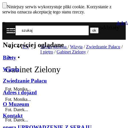
Niniejszy serwis wykorzystuje pliki cookie. Korzystanie z
serwisu oznacza akceptację tego stanu rzeczy.
x
A
A
A
Nasze oddziały
szukaj
MENU
Najczęściej oglądane
EN
Strona główna
/
Wizyta
/
Zwiedzanie Pałacu
/
I piętro
/
Gabinet Zielony
/
Bilety
Gabinet Zielony
Wizyta
Zwiedzanie Pałacu
Fot. Monika...
Adres i dojazd
Fot. Monika...
O Muzeum
Fot. Darek...
Kontakt
Fot. Darek...
opera UPROWADZENIE Z SERAJU