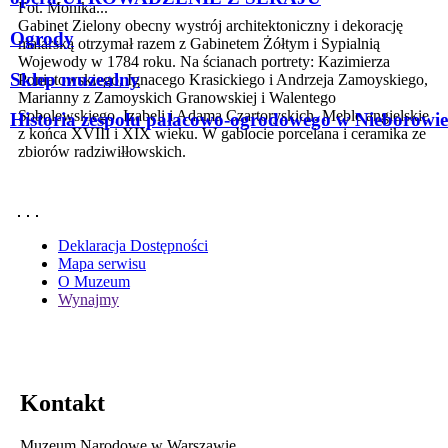
Fot. Monika...
Gabinet Zielony obecny wystrój architektoniczny i dekorację
Ogrody
malarską otrzymał razem z Gabinetem Żółtym i Sypialnią
Wojewody w 1784 roku. Na ścianach portrety: Kazimierza
Sklep muzealny
Poniatowskiego, Ignacego Krasickiego i Andrzeja Zamoyskiego,
Marianny z Zamoyskich Granowskiej i Walentego
Sobolewskiego, Izabeli i Adama Czartoryskich. Meble angielskie
Historia zespołu pałacowo-ogrodowego w Nieborowie
z końca XVIII i XIX wieku. W gablocie porcelana i ceramika ze
zbiorów radziwiłłowskich.
Deklaracja Dostępności
Mapa serwisu
O Muzeum
Wynajmy
Kontakt
Muzeum Narodowe w Warszawie