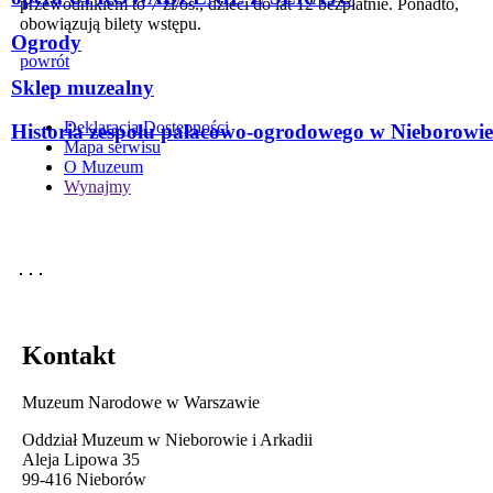
przewodnikiem to 7 zł/os., dzieci do lat 12 bezpłatnie. Ponadto,
obowiązują bilety wstępu.
Ogrody
powrót
Sklep muzealny
Deklaracja Dostępności
Historia zespołu pałacowo-ogrodowego w Nieborowie
Mapa serwisu
O Muzeum
Wynajmy
Kontakt
Muzeum Narodowe w Warszawie
Oddział Muzeum w Nieborowie i Arkadii
Aleja Lipowa 35
99-416 Nieborów