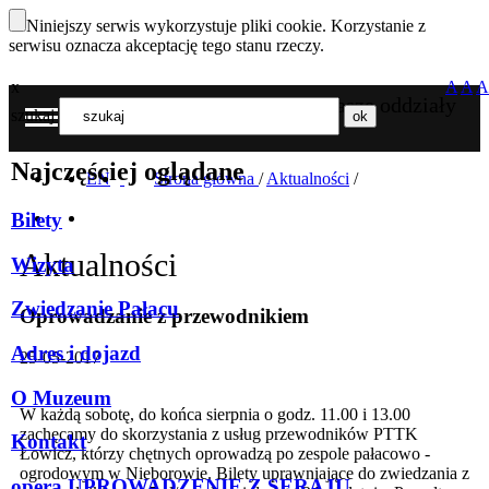
Niniejszy serwis wykorzystuje pliki cookie. Korzystanie z
serwisu oznacza akceptację tego stanu rzeczy.
x
A
A
A
Nasze oddziały
szukaj
MENU
Najczęściej oglądane
EN
Strona główna
/
Aktualności
/
Bilety
Aktualności
Wizyta
Zwiedzanie Pałacu
Oprowadzanie z przewodnikiem
Adres i dojazd
25-05-2017
O Muzeum
W każdą sobotę, do końca sierpnia o godz. 11.00 i 13.00
zachęcamy do skorzystania z usług przewodników PTTK
Kontakt
Łowicz, którzy chętnych oprowadzą po zespole pałacowo -
ogrodowym w Nieborowie. Bilety uprawniające do zwiedzania z
opera UPROWADZENIE Z SERAJU