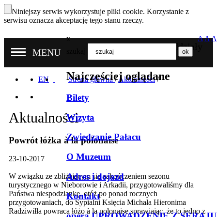
Niniejszy serwis wykorzystuje pliki cookie. Korzystanie z
serwisu oznacza akceptację tego stanu rzeczy.
x
A
A
A
Nasze oddziały
MENU
szukaj
Najczęściej oglądane
EN
Strona główna
/
Aktualności
/
Bilety
Aktualności
Wizyta
Zwiedzanie Pałacu
Powrót łóżka à la polonaise
O Muzeum
23-10-2017
Adres i dojazd
W związku ze zbliżającym się zakończeniem sezonu
turystycznego w Nieborowie i Arkadii, przygotowaliśmy dla
Państwa niespodziankę, otóż po ponad rocznych
Kontakt
przygotowaniach, do Sypialni Księcia Michała Hieronima
Radziwiłła powraca łóżo à la polonaise sprawiając, że to jedno z
opera UPROWADZENIE Z SERAJU