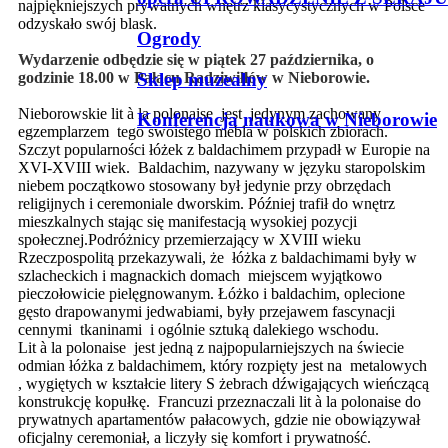
najpiękniejszych prywatnych wnętrz klasycystycznych w Polsce
odzyskało swój blask.
Ogrody
Wydarzenie odbędzie się w piątek 27 października, o
Sklep muzealny
godzinie 18.00 w Pałacu Radziwiłłów w Nieborowie.
Nieborowskie lit à la polonaise jest jedynym zachowany
Konferencja naukowa w Nieborowie
egzemplarzem tego swoistego mebla w polskich zbiorach.
Szczyt popularności łóżek z baldachimem przypadł w Europie na
XVI-XVIII wiek. Baldachim, nazywany w języku staropolskim
niebem początkowo stosowany był jedynie przy obrzędach
religijnych i ceremoniale dworskim. Później trafił do wnętrz
mieszkalnych stając się manifestacją wysokiej pozycji
społecznej.Podróżnicy przemierzający w XVIII wieku
Rzeczpospolitą przekazywali, że łóżka z baldachimami były w
szlacheckich i magnackich domach miejscem wyjątkowo
pieczołowicie pielęgnowanym. Łóżko i baldachim, oplecione
gęsto drapowanymi jedwabiami, były przejawem fascynacji
cennymi tkaninami i ogólnie sztuką dalekiego wschodu.
Lit à la polonaise jest jedną z najpopularniejszych na świecie
odmian łóżka z baldachimem, który rozpięty jest na metalowych
, wygiętych w kształcie litery S żebrach dźwigających wieńczącą
konstrukcję kopułkę. Francuzi przeznaczali lit à la polonaise do
prywatnych apartamentów pałacowych, gdzie nie obowiązywał
oficjalny ceremoniał, a liczyły się komfort i prywatność.