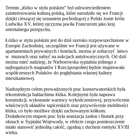
Termin „łóżko w stylu polskim” był odzwierciedleniem
zainteresowania kulturą polską, które narodziło się we Francji
dzięki cieszącej się uznaniem pochodzącej z Polski żonie króla
Ludwika XV, której ojczyzna jawiła Francuzom jako kraj
orientalnego przepychu.
Łóżko w stylu polskim jest do dziś szeroko rozpowszechnione w
Europie Zachodniej, szczególnie we Francji jest używane w
apartamentach prywatnych i hotelach, można je zobaczyć łatwo
w muzeach oraz nabyć na aukcjach antykwarycznych. Od dziś
można mieć nadzieję, że Nieborowska sypialnia jednego z
najbogatszych magnatów I Rzeczpospolitej będzie inspirowała
współczesnych Polaków do pogłębiania własnej kultury
mieszkaniowej.
Nadrzędnym celem prowadzonych prac konserwatorskich była
rekonstrukcja baldachimu łóżka. Kolejnymi była naprawa
konstrukcji, wykonanie warstwy wykończeniowej, przywrócenie
właściwych układów tapicerskich oraz przywrócenie mobilności
łóżku, co było możliwe dzięki zachowanym kółkom.
Dodatkowym etapem prac była aranżacja zasłon i firanek przy
oknach w Sypialni Wojewody, w efekcie czego pomieszczenie
miało stanowić jednolitą całość, zgodną z duchem estetyki XVIII
wieku.