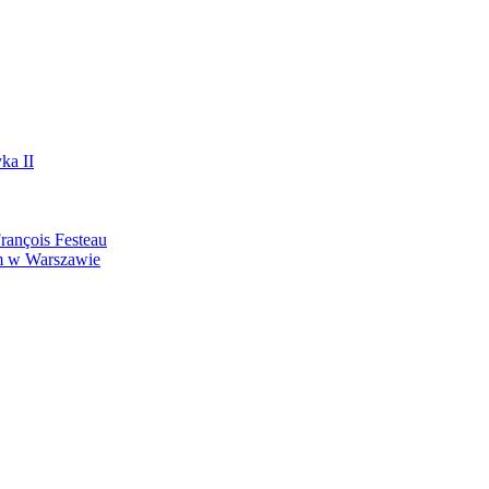
ka II
ançois Festeau
m w Warszawie