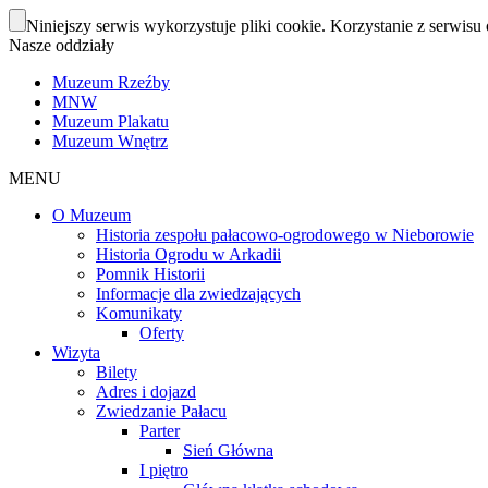
Niniejszy serwis wykorzystuje pliki cookie. Korzystanie z serwisu 
Nasze oddziały
Muzeum Rzeźby
MNW
Muzeum Plakatu
Muzeum Wnętrz
MENU
O Muzeum
Historia zespołu pałacowo-ogrodowego w Nieborowie
Historia Ogrodu w Arkadii
Pomnik Historii
Informacje dla zwiedzających
Komunikaty
Oferty
Wizyta
Bilety
Adres i dojazd
Zwiedzanie Pałacu
Parter
Sień Główna
I piętro