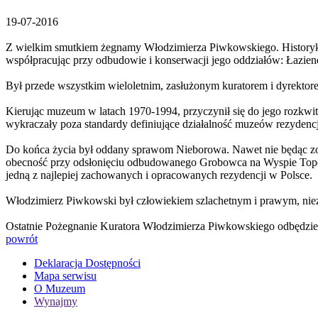
19-07-2016
Z wielkim smutkiem żegnamy Włodzimierza Piwkowskiego. Historyka
współpracując przy odbudowie i konserwacji jego oddziałów: Łaziene
Był przede wszystkim wieloletnim, zasłużonym kuratorem i dyrektor
Kierując muzeum w latach 1970-1994, przyczynił się do jego rozkwitu.
wykraczały poza standardy definiujące działalność muzeów rezydenc
Do końca życia był oddany sprawom Nieborowa. Nawet nie będąc zob
obecność przy odsłonięciu odbudowanego Grobowca na Wyspie Topol
jedną z najlepiej zachowanych i opracowanych rezydencji w Polsce.
Włodzimierz Piwkowski był człowiekiem szlachetnym i prawym, nie
Ostatnie Pożegnanie Kuratora Włodzimierza Piwkowskiego odbędzie s
powrót
Deklaracja Dostępności
Mapa serwisu
O Muzeum
Wynajmy