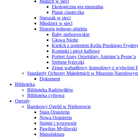
Maluch w sieci
Ekologiczna gra muzealna
Ptasie ciasteczka
Starszak w sieci
Młodzież w sieci
Historia jednego obiektu
Baby nieborowskie
Głowa Niobe
Kielich z portretem Króla Pruskiego Frydery
Kominki i piece kaflowe
Portret Anny Orzelskiej- Antoine’a Pesne’a
Srebrne łyżeczki
Zegar wahadłowy, konsolowy z wytwórni Fr
Standardy Ochrony Małoletnich w Muzeum Narodowy
Dokument
Biblioteka
Biblioteka Radziwiłłów
Biblioteka cyfrowa
Ogrody
Barokowy Ogród w Nieborowie
Stara Oranżeria
Nowa Oranżeria
Stajnie i wozownie
Pawilon Myśliwski
Manufaktura