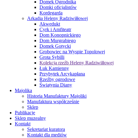
Domek Ogrodnika
Domki oficjalistów
Kordegarda
Arkadia Heleny Radziwiłłowej
Akwedukt
Cyrk i Amfiteatr
Dom Konopnickiego
Dom Murgrabiego
Domek Gotycki
Grobowiec na Wyspie Topolowej
Grota Sybilli
Kolekcja rzeźb Heleny Radziwiłłowej
Łuk Kamienny
Przybytek Arcykapłana
Rzeźby ogrodowe
Świątynia Diany
Majolika
Historia Manufaktury Majoliki
Manufaktura współcześnie
Sklep
Publikacje
Sklep muzealny
Kontakt
Sekretariat kuratora
Kontakt dla mediów