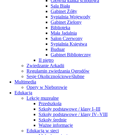
Główna klatka schodowa
Sala Biała
Gabinet Żółty
Sypialnia Wojewody
Gabinet Zielony
Biblioteka
Mała Jadalnia
Salon Czerwony
Sypialnia Księstwa
Buduar
Gabinet Biblioteczny
II piętro
Zwiedzanie Arkadii
Regulamin zwiedzania Ogrodów
Sesje Okolicznościowe/ślubne
Multimedia
Opery w Nieborowie
Edukacja
Lekcje muzealne
Przedszkola
Szkoły podstawowe / klasy I–III
Szkoły podstawowe / klasy IV–VIII
Szkoły średnie
Ważne informacje
Edukacja w sieci