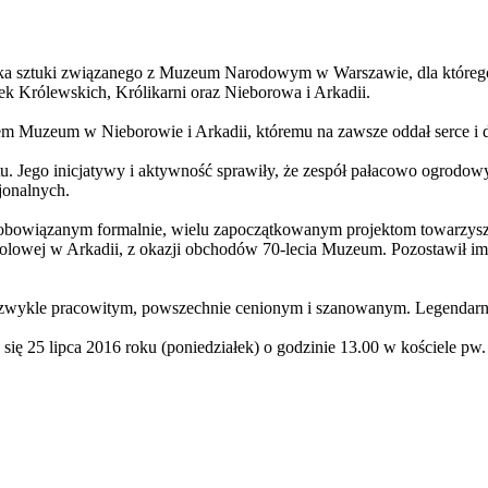
 sztuki związanego z Muzeum Narodowym w Warszawie, dla którego po
k Królewskich, Królikarni oraz Nieborowa i Arkadii.
em Muzeum w Nieborowie i Arkadii, któremu na zawsze oddał serce i 
 Jego inicjatywy i aktywność sprawiły, że zespół pałacowo ogrodowy w 
jonalnych.
owiązanym formalnie, wielu zapoczątkowanym projektom towarzyszył 
owej w Arkadii, z okazji obchodów 70-lecia Muzeum. Pozostawił im
zwykle pracowitym, powszechnie cenionym i szanowanym. Legendarny 
ię 25 lipca 2016 roku (poniedziałek) o godzinie 13.00 w kościele p