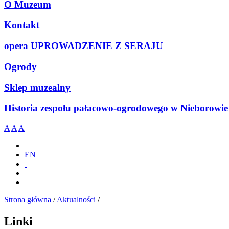
O Muzeum
Kontakt
opera UPROWADZENIE Z SERAJU
Ogrody
Sklep muzealny
Historia zespołu pałacowo-ogrodowego w Nieborowie
A
A
A
EN
Strona główna
/
Aktualności
/
Linki