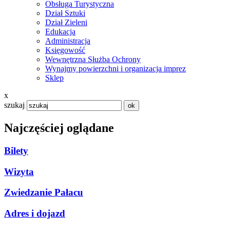
Obsługa Turystyczna
Dział Sztuki
Dział Zieleni
Edukacja
Administracja
Księgowość
Wewnętrzna Służba Ochrony
Wynajmy powierzchni i organizacja imprez
Sklep
x
szukaj
Najczęściej oglądane
Bilety
Wizyta
Zwiedzanie Pałacu
Adres i dojazd