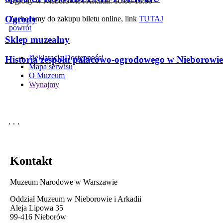
Ogrody w Nieborowie i Arkadii: 10:00-18:00
Ogrody
Zachęcamy do zakupu biletu online, link
TUTAJ
powrót
Sklep muzealny
Deklaracja Dostępności
Historia zespołu pałacowo-ogrodowego w Nieborowie
Mapa serwisu
O Muzeum
Wynajmy
Kontakt
Muzeum Narodowe w Warszawie
Oddział Muzeum w Nieborowie i Arkadii
Aleja Lipowa 35
99-416 Nieborów