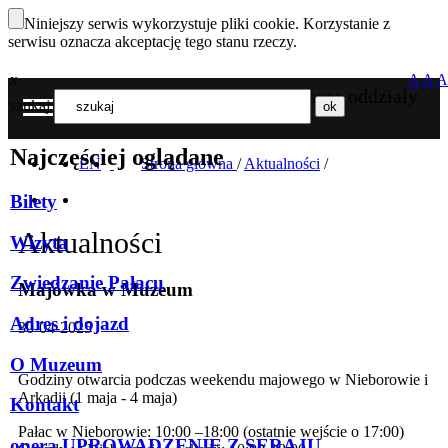
Niniejszy serwis wykorzystuje pliki cookie. Korzystanie z
serwisu oznacza akceptację tego stanu rzeczy.
x
A
A
A
Nasze oddziały
szukaj
MENU
Najczęściej oglądane
EN
Strona główna
/
Aktualności
/
Bilety
Aktualności
Wizyta
Zwiedzanie Pałacu
Majówka w Muzeum
Adres i dojazd
30-04-2025
O Muzeum
Godziny otwarcia podczas weekendu majowego w Nieborowie i
Arkadii (1 maja - 4 maja)
Kontakt
Pałac w Nieborowie: 10:00 –18:00 (ostatnie wejście o 17:00)
opera UPROWADZENIE Z SERAJU