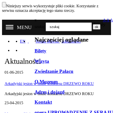
Niniejszy serwis wykorzystuje pliki cookie. Korzystanie z
serwisu oznacza akceptację tego stanu rzeczy.
x
A
A
A
Nasze oddziały
MENU
szukaj
Najczęściej oglądane
EN
Strona główna
/
Aktualności
/
Bilety
Aktualności
Wizyta
Zwiedzanie Pałacu
01-06-2015
O Muzeum
Arkadyjski jesion w finale konkursu DRZEWO ROKU
Adres i dojazd
Arkadyjski jesion w finale konkursu DRZEWO ROKU
Kontakt
23-04-2015
opera UPROWADZENIE Z SERAJU