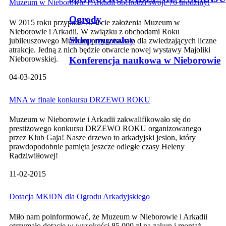
Muzeum w Nieborowie i Arkadii obchodzi swoje 70 urodziny!
Ogrody
W 2015 roku przypada 70-lecie założenia Muzeum w
Nieborowie i Arkadii. W związku z obchodami Roku
Sklep muzealny
jubileuszowego Muzeum przygotowało dla zwiedzających liczne
atrakcje. Jedną z nich będzie otwarcie nowej wystawy Majoliki
Nieborowskiej.
Konferencja naukowa w Nieborowie
04-03-2015
MNA w finale konkursu DRZEWO ROKU
Muzeum w Nieborowie i Arkadii zakwalifikowało się do
prestiżowego konkursu DRZEWO ROKU organizowanego
przez Klub Gaja! Nasze drzewo to arkadyjski jesion, który
prawdopodobnie pamięta jeszcze odległe czasy Heleny
Radziwiłłowej!
11-02-2015
Dotacja MKiDN dla Ogrodu Arkadyjskiego
Miło nam poinformować, że Muzeum w Nieborowie i Arkadii
otrzymało dotację w wysokości 85 000 zł na zakup i montaż