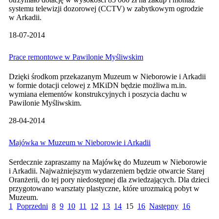
systemu telewizji dozorowej (CCTV) w zabytkowym ogrodzie
w Arkadii.
18-07-2014
Prace remontowe w Pawilonie Myśliwskim
Dzięki środkom przekazanym Muzeum w Nieborowie i Arkadii
w formie dotacji celowej z MKiDN będzie możliwa m.in.
wymiana elementów konstrukcyjnych i poszycia dachu w
Pawilonie Myśliwskim.
28-04-2014
Majówka w Muzeum w Nieborowie i Arkadii
Serdecznie zapraszamy na Majówkę do Muzeum w Nieborowie
i Arkadii. Najważniejszym wydarzeniem będzie otwarcie Starej
Oranżerii, do tej pory niedostępnej dla zwiedzających. Dla dzieci
przygotowano warsztaty plastyczne, które urozmaicą pobyt w
Muzeum.
1
Poprzedni
8
9
10
11
12
13
14
15
16
Następny
16