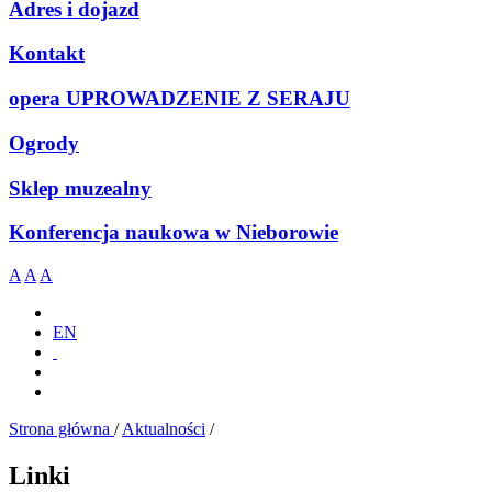
Adres i dojazd
Kontakt
opera UPROWADZENIE Z SERAJU
Ogrody
Sklep muzealny
Konferencja naukowa w Nieborowie
A
A
A
EN
Strona główna
/
Aktualności
/
Linki