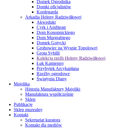
Domek Ogrodnika
Domki oficjalistów
Kordegarda
Arkadia Heleny Radziwiłłowej
Akwedukt
Cyrk i Amfiteatr
Dom Konopnickiego
Dom Murgrabiego
Domek Gotycki
Grobowiec na Wyspie Topolowej
Grota Sybilli
Kolekcja rzeźb Heleny Radziwiłłowej
Łuk Kamienny
Przybytek Arcykapłana
Rzeźby ogrodowe
Świątynia Diany
Majolika
Historia Manufaktury Majoliki
Manufaktura współcześnie
Sklep
Publikacje
Sklep muzealny
Kontakt
Sekretariat kuratora
Kontakt dla mediów