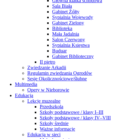
Główna klatka schodowa
Sala Biała
Gabinet Żółty
Sypialnia Wojewody
Gabinet Zielony
Biblioteka
Mała Jadalnia
Salon Czerwony
Sypialnia Księstwa
Buduar
Gabinet Biblioteczny
II piętro
Zwiedzanie Arkadii
Regulamin zwiedzania Ogrodów
Sesje Okolicznościowe/ślubne
Multimedia
Opery w Nieborowie
Edukacja
Lekcje muzealne
Przedszkola
Szkoły podstawowe / klasy I–III
Szkoły podstawowe / klasy IV–VIII
Szkoły średnie
Ważne informacje
Edukacja w sieci