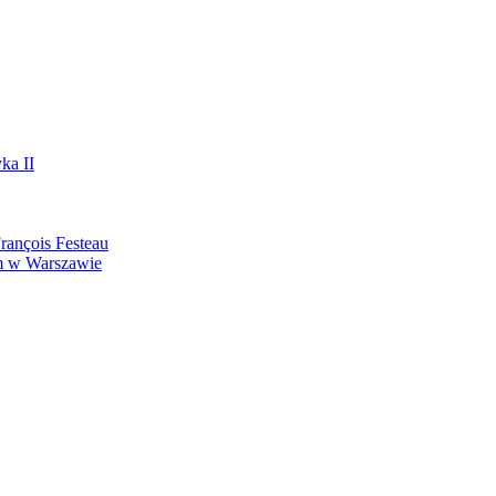
ka II
ançois Festeau
m w Warszawie