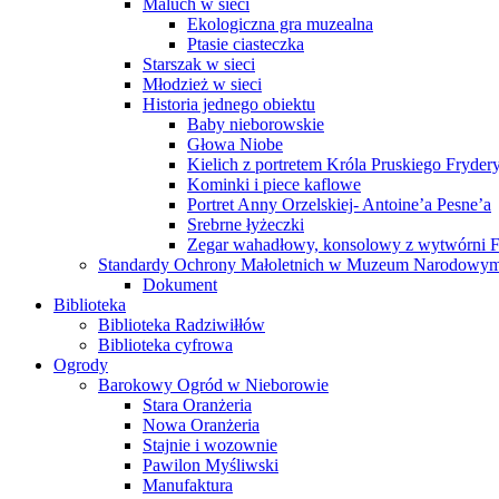
Maluch w sieci
Ekologiczna gra muzealna
Ptasie ciasteczka
Starszak w sieci
Młodzież w sieci
Historia jednego obiektu
Baby nieborowskie
Głowa Niobe
Kielich z portretem Króla Pruskiego Frydery
Kominki i piece kaflowe
Portret Anny Orzelskiej- Antoine’a Pesne’a
Srebrne łyżeczki
Zegar wahadłowy, konsolowy z wytwórni Fr
Standardy Ochrony Małoletnich w Muzeum Narodowy
Dokument
Biblioteka
Biblioteka Radziwiłłów
Biblioteka cyfrowa
Ogrody
Barokowy Ogród w Nieborowie
Stara Oranżeria
Nowa Oranżeria
Stajnie i wozownie
Pawilon Myśliwski
Manufaktura