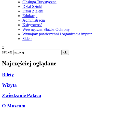
Obsługa Turystyczna
Dział Sztuki
Dział Zieleni
Edukacja
Administracja
Księgowość
Wewnętrzna Służba Ochrony
Wynajmy powierzchni i organizacja imprez
Sklep
x
szukaj
Najczęściej oglądane
Bilety
Wizyta
Zwiedzanie Pałacu
O Muzeum