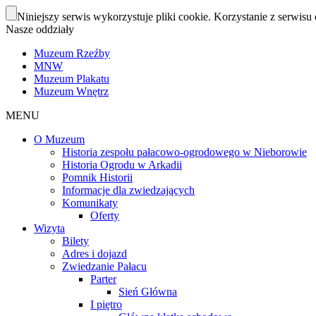
Niniejszy serwis wykorzystuje pliki cookie. Korzystanie z serwisu 
Nasze oddziały
Muzeum Rzeźby
MNW
Muzeum Plakatu
Muzeum Wnętrz
MENU
O Muzeum
Historia zespołu pałacowo-ogrodowego w Nieborowie
Historia Ogrodu w Arkadii
Pomnik Historii
Informacje dla zwiedzających
Komunikaty
Oferty
Wizyta
Bilety
Adres i dojazd
Zwiedzanie Pałacu
Parter
Sień Główna
I piętro